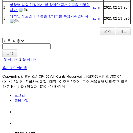
상황별 맞춤 현장설계 및 확실한 증거수집을 진행합
2
admin
2025.02.13
934
니다.
의뢰인의 고민과 아픔을 함께하는 주성기획입니다.
1
admin
2025.02.13
590
쓰기
태그
검색
첫 페이지
1
끝 페이지
흥신소의뢰비용
Copyrights © 흥신소의뢰비용 All Rights Reserved. 사업자등록번호 783-04-
03532 / 상호 : 전국사설탐정 / 대표 : 이주우 / 주소 : 주소 서울특별시 마포구 와우
산로 105, 5층 / 연락처 : 010-2439-4176
로그인
회원가입
전화연결
텔레그램