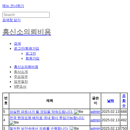
메뉴 건너뛰기
검색창 닫기
흥신소의뢰비용
검색
로그인/회원가입
로그인
회원가입
흥신소의뢰비용
회사소개
주요업무
업무절차
VIP조사
조
번
글쓴
제목
날짜
회
호
이
수
5
성실한 파트너가 될 것임을 약속드립니다.
admin
2025.02.13
688
전국 현장요원 배치로 국내 항시 투입가능합니다.
4
admin
2025.02.13
492
3
철저한 보안속에서 의뢰를 수행합니다.
admin
2025.02.13
750